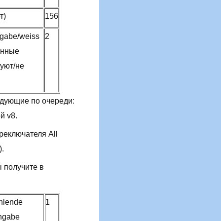
т)
156
ngabe/weiss
2
анные
вуют/не
едующие по очереди:
й v8.
еключателя All
).
 получите в
hlende
1
ngabe