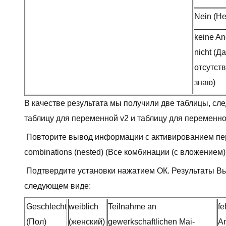
Nein (Не
keine A
nicht (Д
отсутст
знаю)
В качестве результата мы получили две таблицы, сл
таблицу для переменной v2 и таблицу для переменно
Повторите вывод информации с активированием пер
combinations (nested) (Все комбинации (с вложением)
Подтвердите установки нажатием ОК. Результаты Вы
следующем виде:
Geschlecht
weiblich
Teilnahme an
fe
(Пол)
(женский)
gewerkschaftlichen Mai-
A