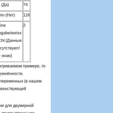
 (Да)
74
in (Нет)
116
ine
2
ngabe/weiss
cht (Данные
сутствуют/
 знаю)
матриваемом примере, то
дчинённости.
 переменных (в нашем
лавенствующей
ие для двумерной