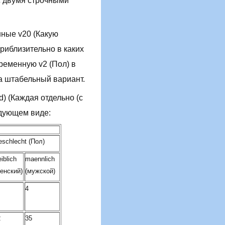
с двумя строчными
ные v20 (Какую
риблизительно в каких
ременную v2 (Пол) в
а штабельный вариант.
d) (Каждая отдельно (с
едующем виде:
schlecht (Пол)
iblich
maennlich
енский)
(мужской)
4
2
35