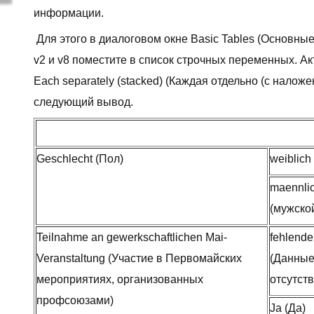
информации.
Для этого в диалоговом окне Basic Tables (Основн
v2 и v8 поместите в список строчных переменных. Ак
Each separately (stacked) (Каждая отдельно (с налож
следующий вывод.
Geschlecht (Пол)
weiblich
maennli
(мужско
Teilnahme an gewerkschaftlichen Mai-
fehlend
Veranstaltung (Участие в Первомайских
(Данны
мероприятиях, организованных
отсутст
профсоюзами)
Ja (Да)