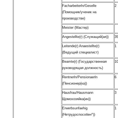
Facharbeiterln/Geselle
2
(Помощник/ученик на
производстве)
Meister (Мастер)
Angestellte(r) (Служащий(ая))
3
Leitende(r) Anaestellte(r)
1
(Ведущий специалист)
Beamte(r) (Государственная
1
руководящая должность)
Rentnerln/Pensionaerln
6
(Пенсионер(ка))
Hausfrau/Hausmann
3
Щомохозяйка(ин))
Erwerbsunfaehig
1
(Нетрудоспособен^))