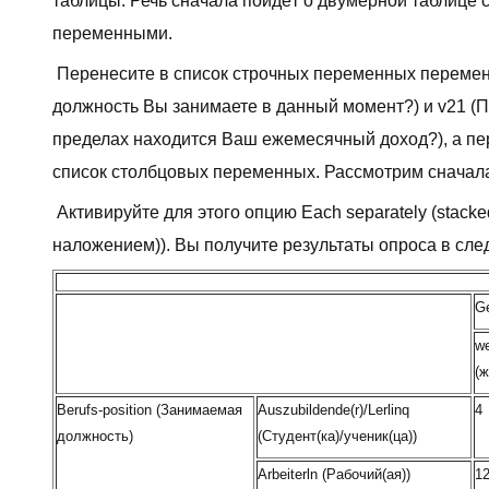
таблицы. Речь сначала пойдёт о двумерной таблице 
переменными.
Перенесите в список строчных переменных перемен
должность Вы занимаете в данный момент?) и v21 (П
пределах находится Ваш ежемесячный доход?), а пе
список столбцовых переменных. Рассмотрим сначал
Активируйте для этого опцию Each separately (stacke
наложением)). Вы получите результаты опроса в сл
Ge
we
(ж
Berufs-position (Занимаемая
Auszubildende(r)/Lerlinq
4
должность)
(Студент(кa)/ученик(цa))
Arbeiterln (Рабочий(ая))
1