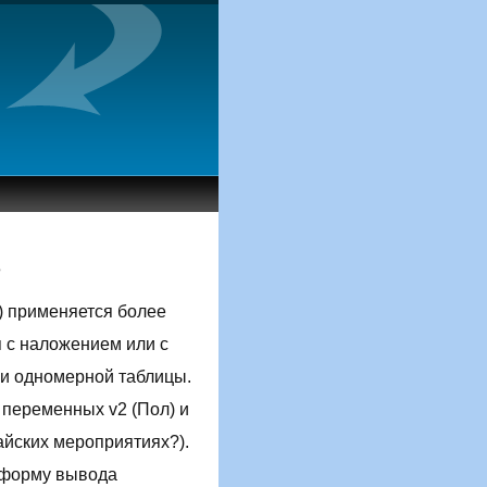
е
и) применяется более
 с наложением или с
и одномерной таблицы.
переменных v2 (Пол) и
айских мероприятиях?).
 форму вывода