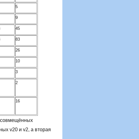
5
9
3
45
8
83
26
10
3
2
16
о совмещённых
ых v20 и v2, а вторая