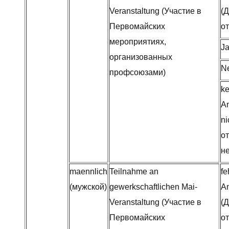
Veranstaltung (Участие в
(
Первомайских
от
мероприятиях,
Ja
организованных
Ne
профсоюзами)
ke
A
ni
от
не
maennlich
Teilnahme an
fe
(мужской)
gewerkschaftlichen Mai-
A
Veranstaltung (Участие в
(
Первомайских
от