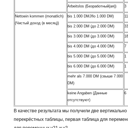
Arbeitslos (Безработный(ая))
3
Nettoein kommen (monatlich)
bis 1.000 DMJflo 1.000 DM)
11
(Чистый доход (в месяц))
bis 2.000 DM (до 2.000 DM)
3
bis 3.000 DM (до 3.000 DM)
1
bis 4.000 DM (до 4.000 DM)
7
bis 5.000 DM (до 5.000 DM)
1
bis 6.000 DM (до 6.000 DM)
1
mehr als 7.000 DM (свыше 7.000
DM)
keine Angaben (Данные
6
отсутствуют)
В качестве результата мы получили две вертикальн
перекрёстных таблицы, первая таблица для переменн
для переменных v21 и v2.