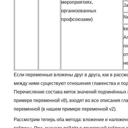
мероприятиях,
Ja
организованных
Ne
профсоюзами)
ke
A
ni
от
не
Если переменные вложены друг в друга, как в расс
между ними существуют отношения главенства и по
Перечисление состава меток значений подчинённых
примере переменной v8), входят во все описания г
переменной (в нашем примере переменной v2).
Рассмотрим теперь оба метода: вложение и наложен