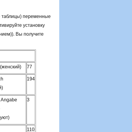
ые таблицы) переменные
тивируйте установку
ением)). Вы получите
 (женский)
77
ch
194
й)
e Angabe
3
е
вуют)
110