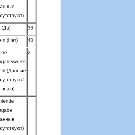
Данные
сутствуют)
 (Да)
36
in (Нет)
40
ine
2
ngabe/weiss
cht (Данные
сутствуют/
 знаю)
hlende
nqabe
Данные
сутствуют)