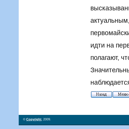
высказывани
актуальным
первомайск
идти на пер
полагают, ч
Значительны
наблюдается
©
Copyright
, 2009.