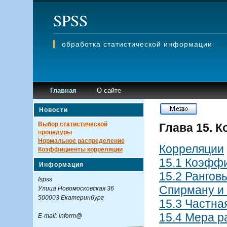
SPSS
обработка статистической информации
Главная
О сайте
Новости
Выбор статистической
Глава 15. 
процедуры
Нормальное распределение
Корреляции
Коэффициенты корреляции
15.1 Коэфф
Информация
15.2 Рангов
Ispss
Спирману и
Улица Новомосковская 36
500003 Екатеринбург
15.3 Частна
15.4 Мера р
E-mail: inform@