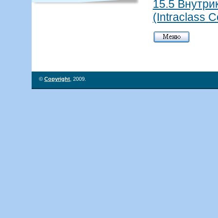
15.5 Внутр
(Intraclass C
©
Copyright
, 2009.