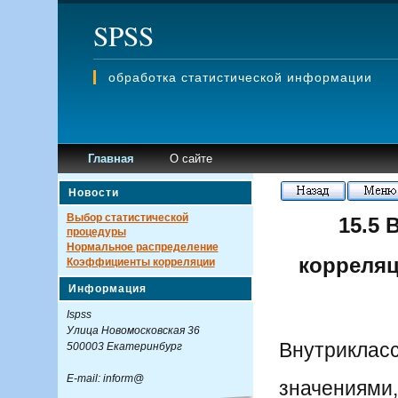
SPSS
обработка статистической информации
Главная
О сайте
Новости
Выбор статистической
15.5
процедуры
Нормальное распределение
корреляци
Коэффициенты корреляции
Информация
Ispss
Улица Новомосковская 36
Внутрикласс
500003 Екатеринбург
E-mail: inform@
значениями,