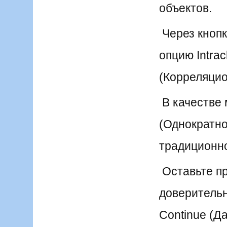
объектов.
Через кнопку
опцию Intracl
(Корреляцио
В качестве
(Однократно
традиционно
Оставьте п
доверительн
Continue (Да