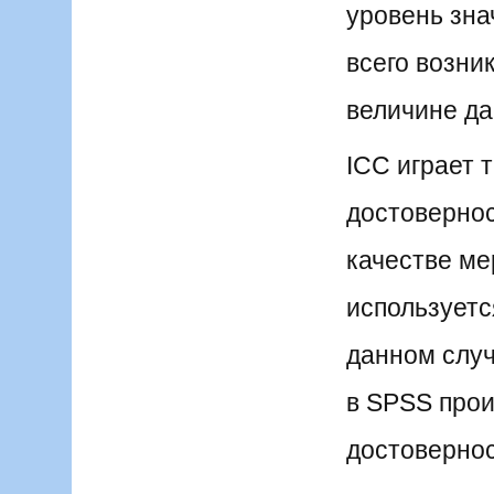
уровень зна
всего возник
величине да
ICC играет 
достоверност
качестве ме
используетс
данном случ
в SPSS прои
достовернос