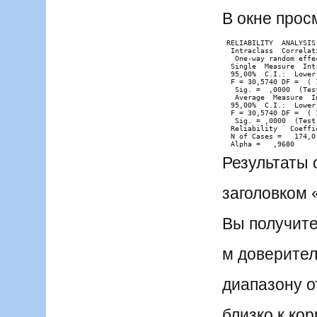
В окне прос
 RELIABILITY  ANALYSIS
  Intraclass  Correlat
   One-way random effe
  Single  Measure  Int
  95,00%  C.I.:  Lower
  F = 30,5740 DF =  ( 
   Sig. =  ,0000  (Tes
   Average  Measure  I
  95,00%  C.I.:  Lower
  F = 30,5740 DF =  ( 
   Sig. = ,0000  (Test
  Reliability   Coeffi
  N of Cases =   174,0
  Alpha =   ,9680 
Результаты 
заголовком «
Вы получите
м доверите
диапазону о
близко к к