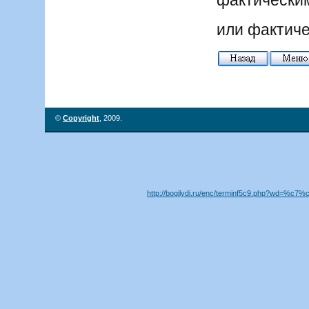
фактическим
или фактиче
©
Copyright
, 2009.
http://bogilydi.ru/enc/terminf5c9.php?wd=