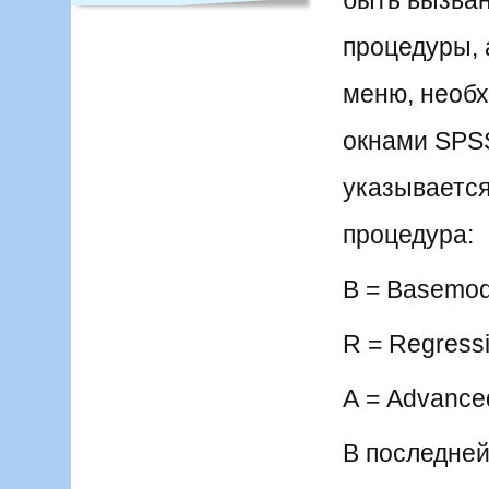
быть вызва
процедуры, 
меню, необ
окнами SPSS
указывается
процедура:
В = Basemod
R = Regress
А = Advance
В последней