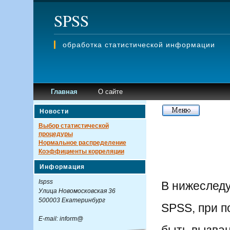
SPSS
обработка статистической информации
Главная
О сайте
Новости
Выбор статистической
процедуры
Нормальное распределение
Коэффициенты корреляции
Информация
Ispss
В нижеслед
Улица Новомосковская 36
500003 Екатеринбург
SPSS, при п
E-mail: inform@