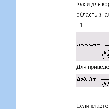
Как и для к
область зна
+1.
Для привед
Если класт