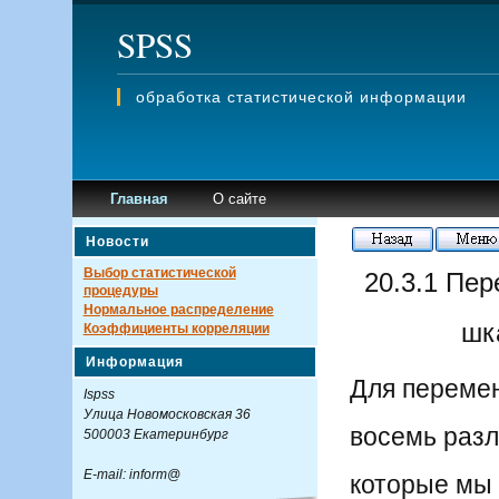
SPSS
обработка статистической информации
Главная
О сайте
Новости
Выбор статистической
20.3.1 Пе
процедуры
Нормальное распределение
шк
Коэффициенты корреляции
Информация
Для перемен
Ispss
Улица Новомосковская 36
восемь разл
500003 Екатеринбург
E-mail: inform@
которые мы