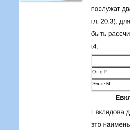
послужат дв
гл. 20.3), 
быть рассчи
t4:
Отто P.
Эльке М.
Евк
Евклидова д
это наимень