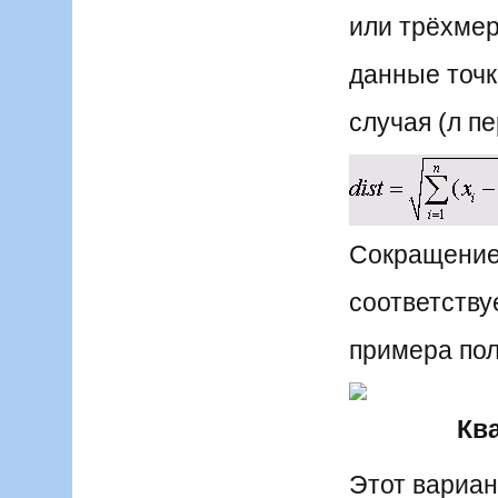
или трёхме
данные точк
случая (л п
Сокращение 
соответству
примера по
Кв
Этот вариан