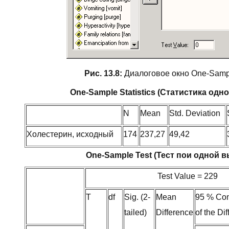
Рис. 13.8:
Диалоговое окно One-Sampl
One-Sample Statistics (Статистика одн
N
Mean
Std. Deviation
Холестерин, исходный
174
237,27
49,42
One-Sample Test (Тест пои одной 
Test Value = 229
T
df
Sig. (2-
Mean
95 % Con
tailed)
Difference
of the Di