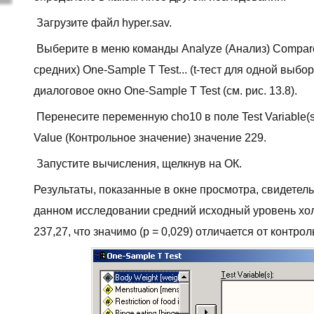
Загрузите файл hyper.sav.
Выберите в меню команды Analyze (Анализ) Compar
средних) One-Sample T Test... (t-тест для одной выбо
диалоговое окно One-Sample T Test (см. рис. 13.8).
Перенесите переменную cho10 в поле Test Variable(s)
Value (Контрольное значение) значение 229.
Запустите вычисления, щелкнув на ОК.
Результаты, показанные в окне просмотра, свидетельс
данном исследовании средний исходный уровень хо
237,27, что значимо (р = 0,029) отличается от контро