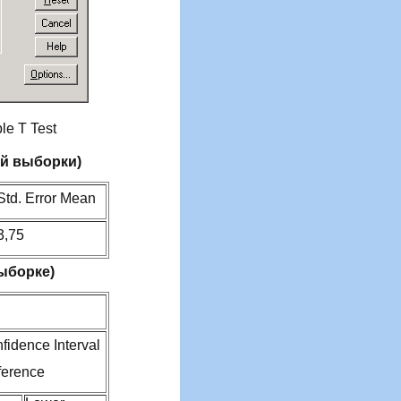
e T Test
ой выборки)
Std. Error Mean
3,75
выборке)
fidence Interval
fference