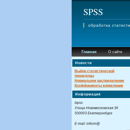
SPSS
обработка статис
Главная
О сайте
Новости
Выбор статистической
процедуры
Нормальное распределение
Коэффициенты корреляции
Информация
Ispss
Улица Новомосковская 36
500003 Екатеринбург
E-mail: inform@