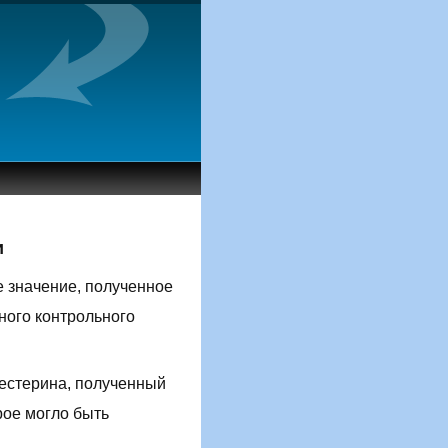
и
е значение, полученное
ного контрольного
лестерина, полученный
рое могло быть