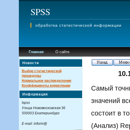
SPSS
обработка статистической информации
Главная
О сайте
Новости
Выбор статистической
10.
процедуры
Нормальное распределение
Коэффициенты корреляции
Самый точны
Информация
значений вс
Ispss
Улица Новомосковская 36
состоит в т
500003 Екатеринбург
E-mail: inform@
(Анализ) Re